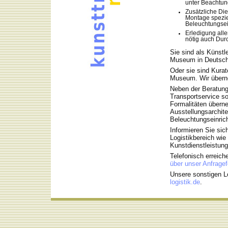
unter Beachtun
Zusätzliche Die
Montage spezie
Beleuchtungsei
Erledigung all
nötig auch Dur
Sie sind als Künstl
Museum in Deutschl
Oder sie sind Kurat
Museum. Wir überne
Neben der Beratung
Transportservice so
Formalitäten überne
Ausstellungsarchit
Beleuchtungseinric
Informieren Sie si
Logistikbereich wie
Kunstdienstleistun
Telefonisch erreich
über unser Anfragef
Unsere sonstigen Lo
logistik.de
.