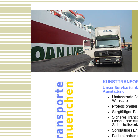
KUNSTTRANSOR
Unser Service für d
Ausstattung
Umfassende Ber
Wünsche
Professionelle
Sorgfältiges B
Sicherer Transp
Hebebühne durc
Sicherheitsvor
Sorgfältiges E
Fachmännisches