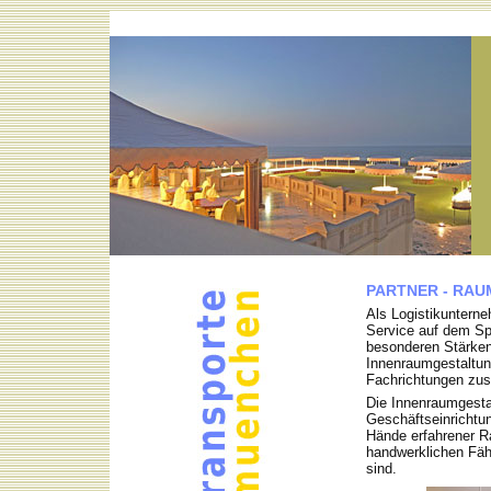
PARTNER - RA
Als Logistikuntern
Service auf dem Spe
besonderen Stärken
Innenraumgestaltun
Fachrichtungen zu
Die Innenraumgesta
Geschäftseinrichtun
Hände erfahrener Ra
handwerklichen Fähi
sind.